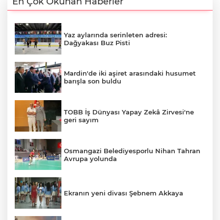
En Çok Okunan Haberler
Yaz aylarında serinleten adresi:
Dağyakası Buz Pisti
Mardin'de iki aşiret arasındaki husumet
barışla son buldu
TOBB İş Dünyası Yapay Zekâ Zirvesi'ne
geri sayım
Osmangazi Belediyesporlu Nihan Tahran
Avrupa yolunda
Ekranın yeni divası Şebnem Akkaya