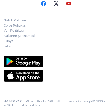
Gizlilik Politikası
Çerez Politikası
Veri Politikası
Kullanım Şartnamesi
Künye
İletişim
HABER YAZILIMI
ve TURKTICARET.NET projesidir Copyright© 2006-
2026 Tüm hakları saklıdır.