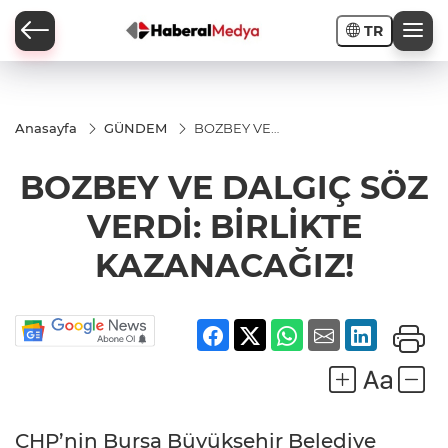
TR
Anasayfa
GÜNDEM
BOZBEY VE
DALGIÇ SÖZ
VERDİ:
BOZBEY VE DALGIÇ SÖZ
BİRLİKTE
KAZANACAĞIZ!
VERDİ: BİRLİKTE
KAZANACAĞIZ!
CHP’nin Bursa Büyükşehir Belediye