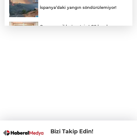
İspanya’daki yangın söndürülemiyor!
Osmangazi’de ücretsiz LGS kurslarının
başarılı öğrencileri Başkan Aydın’la
buluştu
ALO 153’te Zazaca hizmet dönemi
başladı
Atatürk Çocukları Doğal Yaşam Parkı'na
Başkentlilerden akın
Eskişehir'de "Doğada Ebeveyn Çocuk
Buluşmaları" renkli geçti
Bizi Takip Edin!