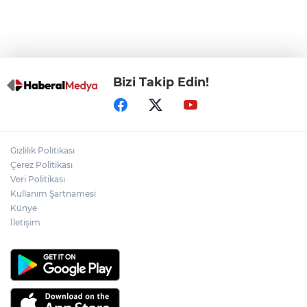
Görevden uzaklaştırılan Utku Caner
Çaykara hakkında tahliye kararı
Bizi Takip Edin!
Gizlilik Politikası
Çerez Politikası
Veri Politikası
Kullanım Şartnamesi
Künye
İletişim