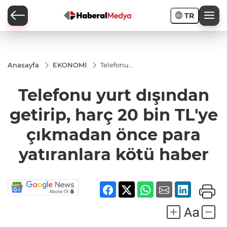
TR
Anasayfa
EKONOMİ
Telefonu
yurt
dışından
Telefonu yurt dışından
getirip,
harç 20
bin TL'ye
getirip, harç 20 bin TL'ye
çıkmadan
önce para
çıkmadan önce para
yatıranlara
kötü
haber
yatıranlara kötü haber