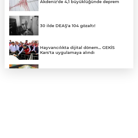
Akdeniz'de 4,1 büyüklüğünde deprem
30 ilde DEAŞ'a 104 gözaltı!
Hayvancılıkta dijital dönem... GEKİS
Kars'ta uygulamaya alındı
E-KİP’e Türkiye’nin Dijital Dönüşüm
Ödülü... Kamu kategorisinde zirvede
CHP, Menderes Belediye Başkanı İlkay
Çiçek'i kesin ihraç talebiyle disipline sevk
etti
Bursa Osmangazi’de istihdam
buluşmalarıyla iş imkanı