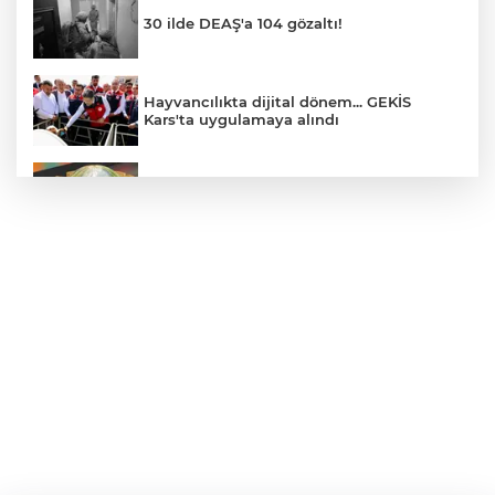
30 ilde DEAŞ'a 104 gözaltı!
Hayvancılıkta dijital dönem... GEKİS
Kars'ta uygulamaya alındı
E-KİP’e Türkiye’nin Dijital Dönüşüm
Ödülü... Kamu kategorisinde zirvede
CHP, Menderes Belediye Başkanı İlkay
Çiçek'i kesin ihraç talebiyle disipline sevk
etti
Bursa Osmangazi’de istihdam
buluşmalarıyla iş imkanı
Görevden uzaklaştırılan Utku Caner
Çaykara hakkında tahliye kararı