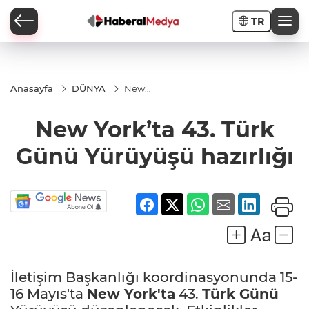
TR
Anasayfa
DÜNYA
New
York’ta
43. Türk
New York’ta 43. Türk
Günü
Yürüyüşü
hazırlığı
Günü Yürüyüşü hazırlığı
İletişim Başkanlığı koordinasyonunda 15-
16 Mayıs'ta
New York'ta
43.
Türk Günü