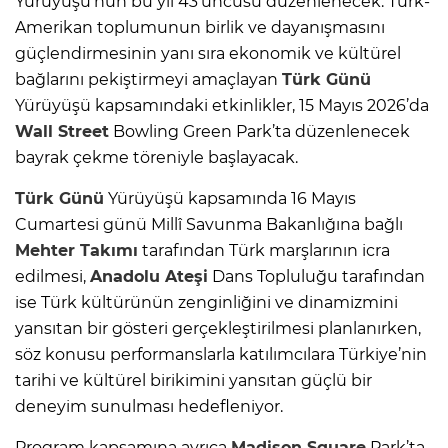
Yürüyüşü’nün bu yıl 43’üncüsü düzenlenecek. Türk-
Amerikan toplumunun birlik ve dayanışmasını
güçlendirmesinin yanı sıra ekonomik ve kültürel
bağlarını pekiştirmeyi amaçlayan
Türk Günü
Yürüyüşü kapsamındaki etkinlikler, 15 Mayıs 2026’da
Wall Street
Bowling Green Park’ta düzenlenecek
bayrak çekme töreniyle başlayacak.
Türk Günü
Yürüyüşü kapsamında 16 Mayıs
Cumartesi günü Millî Savunma Bakanlığına bağlı
Mehter Takımı
tarafından Türk marşlarının icra
edilmesi,
Anadolu Ateşi
Dans Topluluğu tarafından
ise Türk kültürünün zenginliğini ve dinamizmini
yansıtan bir gösteri gerçekleştirilmesi planlanırken,
söz konusu performanslarla katılımcılara Türkiye’nin
tarihi ve kültürel birikimini yansıtan güçlü bir
deneyim sunulması hedefleniyor.
Program kapsamına ayrıca
Madison Square
Park’ta