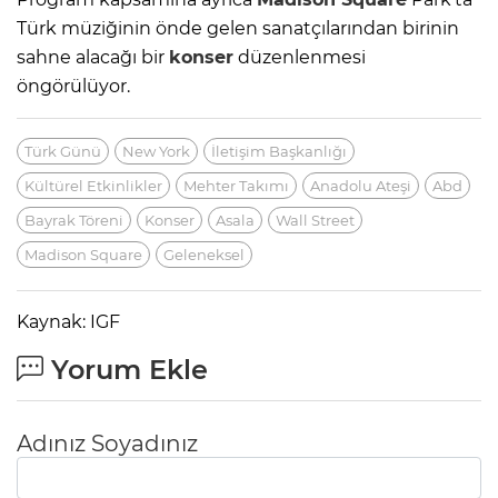
Türk müziğinin önde gelen sanatçılarından birinin
sahne alacağı bir
konser
düzenlenmesi
öngörülüyor.
Türk Günü
New York
İletişim Başkanlığı
Kültürel Etkinlikler
Mehter Takımı
Anadolu Ateşi
Abd
Bayrak Töreni
Konser
Asala
Wall Street
Madison Square
Geleneksel
Kaynak: IGF
Yorum Ekle
Adınız Soyadınız