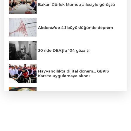
Bakan Gürlek Mumcu ailesiyle görüştü
Akdeniz'de 4,1 büyüklüğünde deprem
30 ilde DEAŞ'a 104 gözaltı!
Hayvancılıkta dijital dönem... GEKİS
Kars'ta uygulamaya alındı
E-KİP’e Türkiye’nin Dijital Dönüşüm
Ödülü... Kamu kategorisinde zirvede
CHP, Menderes Belediye Başkanı İlkay
Çiçek'i kesin ihraç talebiyle disipline sevk
etti