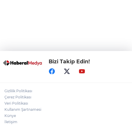
Bursa Osmangazi’de istihdam
buluşmalarıyla iş imkanı
Görevden uzaklaştırılan Utku Caner
Çaykara hakkında tahliye kararı
Bizi Takip Edin!
Gizlilik Politikası
Çerez Politikası
Veri Politikası
Kullanım Şartnamesi
Künye
İletişim