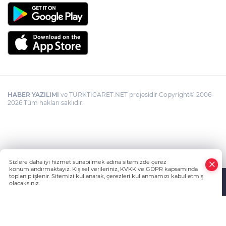
HABER YAZILIMI
ve TURKTICARET.NET projesidir Copyright© 2006-
2026 Tüm hakları saklıdır.
Sizlere daha iyi hizmet sunabilmek adına sitemizde çerez
konumlandırmaktayız. Kişisel verileriniz, KVKK ve GDPR kapsamında
toplanıp işlenir. Sitemizi kullanarak, çerezleri kullanmamızı kabul etmiş
olacaksınız.
Anasayfa
Haber Ara
Yazarlar