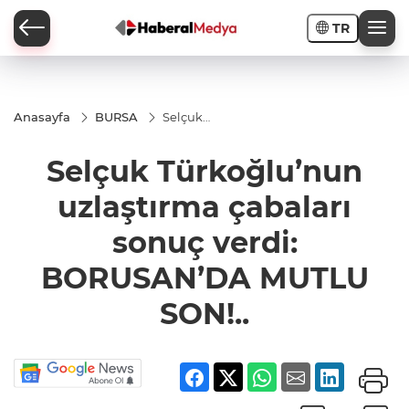
TR
Anasayfa
BURSA
Selçuk
Türkoğlu’nun
uzlaştırma
Selçuk Türkoğlu’nun
çabaları
sonuç verdi:
BORUSAN’DA
uzlaştırma çabaları
MUTLU SON!..
sonuç verdi:
BORUSAN’DA MUTLU
SON!..