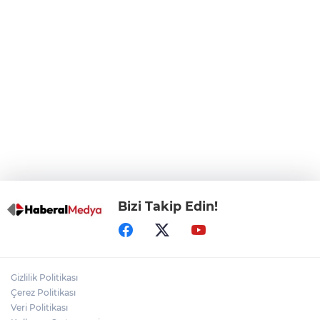
CHP, Menderes Belediye Başkanı İlkay
Çiçek'i kesin ihraç talebiyle disipline sevk
etti
Bursa Osmangazi’de istihdam
buluşmalarıyla iş imkanı
Görevden uzaklaştırılan Utku Caner
Çaykara hakkında tahliye kararı
Bizi Takip Edin!
Gizlilik Politikası
Çerez Politikası
Veri Politikası