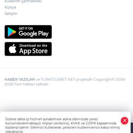
Kullanım Şartnamesi
Künye
İletişim
HABER YAZILIMI
ve TURKTICARET.NET projesidir Copyright© 2006-
2026 Tüm hakları saklıdır.
Sizlere daha iyi hizmet sunabilmek adına sitemizde çerez
konumlandırmaktayız. Kişisel verileriniz, KVKK ve GDPR kapsamında
toplanıp işlenir. Sitemizi kullanarak, çerezleri kullanmamızı kabul etmiş
olacaksınız.