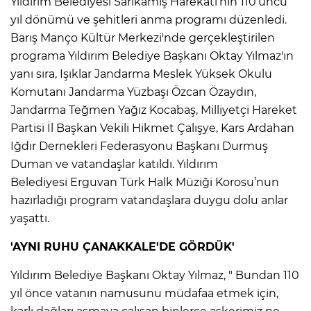
Yıldırım Belediyesi Sarıkamış Harekâtı’nın 110’uncu
yıl dönümü ve şehitleri anma programı düzenledi.
Barış Manço Kültür Merkezi'nde gerçekleştirilen
programa Yıldırım Belediye Başkanı Oktay Yılmaz'ın
yanı sıra, Işıklar Jandarma Meslek Yüksek Okulu
Komutanı Jandarma Yüzbaşı Özcan Özaydın,
Jandarma Teğmen Yağız Kocabaş, Milliyetçi Hareket
Partisi İl Başkan Vekili Hikmet Çalışye, Kars Ardahan
Iğdır Dernekleri Federasyonu Başkanı Durmuş
Duman ve vatandaşlar katıldı. Yıldırım
Belediyesi Erguvan Türk Halk Müziği Korosu’nun
hazırladığı program vatandaşlara duygu dolu anlar
yaşattı.
'AYNI RUHU ÇANAKKALE'DE GÖRDÜK'
Yıldırım Belediye Başkanı Oktay Yılmaz, " Bundan 110
yıl önce vatanın namusunu müdafaa etmek için,