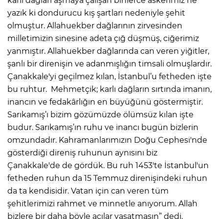
karlı dağları aşmaya çalışan binlerce askerimiz ne
yazık ki dondurucu kış şartları nedeniyle şehit
olmuştur. Allahuekber dağlarının zirvesinden
milletimizin sinesine adeta çığ düşmüş, ciğerimiz
yanmıştır. Allahuekber dağlarında can veren yiğitler,
şanlı bir direnişin ve adanmışlığın timsali olmuşlardır.
Çanakkale'yi geçilmez kılan, İstanbul’u fetheden işte
bu ruhtur. Mehmetçik; karlı dağların sırtında imanın,
inancın ve fedakârlığın en büyüğünü göstermiştir.
Sarıkamış’ı bizim gözümüzde ölümsüz kılan işte
budur. Sarıkamış’ın ruhu ve inancı bugün bizlerin
omzundadır. Kahramanlarımızın Doğu Cephesi'nde
gösterdiği direniş ruhunun aynısını biz
Çanakkale'de de gördük. Bu ruh 1453'te İstanbul'un
fetheden ruhun da 15 Temmuz direnişindeki ruhun
da ta kendisidir. Vatan için can veren tüm
şehitlerimizi rahmet ve minnetle anıyorum. Allah
bizlere bir daha böyle acılar yaşatmasın” dedi.