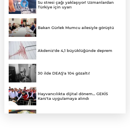
Su stresi çağı yaklaşıyor! Uzmanlardan
Türkiye için uyarı
Bakan Gürlek Mumcu ailesiyle görüştü
Akdeniz'de 4,1 büyüklüğünde deprem
30 ilde DEAŞ'a 104 gözaltı!
Hayvancılıkta dijital dönem... GEKİS
Kars'ta uygulamaya alındı
E-KİP’e Türkiye’nin Dijital Dönüşüm
Ödülü... Kamu kategorisinde zirvede