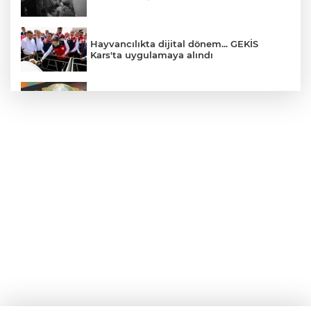
Hayvancılıkta dijital dönem... GEKİS
Kars'ta uygulamaya alındı
E-KİP’e Türkiye’nin Dijital Dönüşüm
Ödülü... Kamu kategorisinde zirvede
CHP, Menderes Belediye Başkanı İlkay
Çiçek'i kesin ihraç talebiyle disipline sevk
etti
Bursa Osmangazi’de istihdam
buluşmalarıyla iş imkanı
Görevden uzaklaştırılan Utku Caner
Çaykara hakkında tahliye kararı