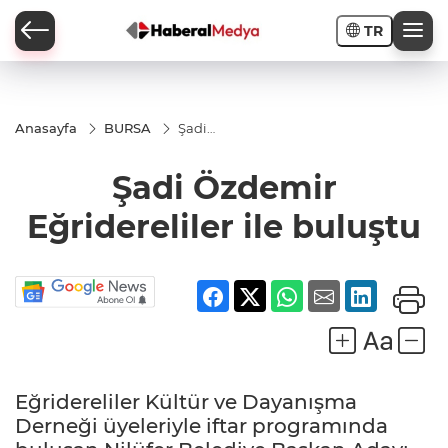
TR
Anasayfa
BURSA
Şadi
Özdemir
Eğridereliler
Şadi Özdemir
ile buluştu
Eğridereliler ile buluştu
Eğridereliler Kültür ve Dayanışma
Derneği üyeleriyle iftar programında