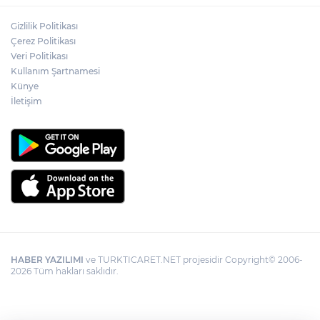
Gizlilik Politikası
Çerez Politikası
Veri Politikası
Kullanım Şartnamesi
Künye
İletişim
HABER YAZILIMI
ve TURKTICARET.NET projesidir Copyright© 2006-
2026 Tüm hakları saklıdır.