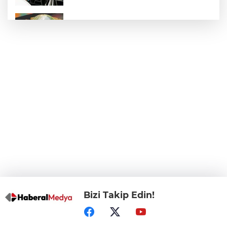
E-KİP’e Türkiye’nin Dijital Dönüşüm
Ödülü... Kamu kategorisinde zirvede
CHP, Menderes Belediye Başkanı İlkay
Çiçek'i kesin ihraç talebiyle disipline sevk
etti
Bursa Osmangazi’de istihdam
buluşmalarıyla iş imkanı
Görevden uzaklaştırılan Utku Caner
Çaykara hakkında tahliye kararı
Bizi Takip Edin!