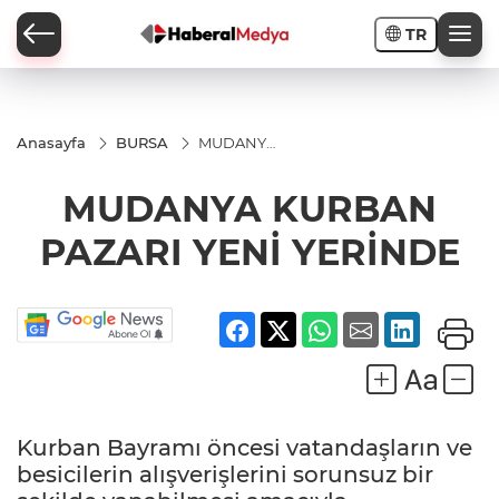
TR
Anasayfa
BURSA
MUDANYA
KURBAN
PAZARI
MUDANYA KURBAN
YENİ
YERİNDE
PAZARI YENİ YERİNDE
Kurban Bayramı öncesi vatandaşların ve
besicilerin alışverişlerini sorunsuz bir