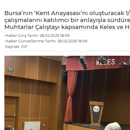
Bursa’nın ‘Kent Anayasası’nı oluşturacak 1
çalışmalarını katılımcı bir anlayışla sürdü
Muhtarlar Çalıştayı kapsamında Keles ve Ha
Haber Giriş Tarihi: 28.02.2025 18:09
Haber Güncellenme Tarihi: 28.02.2025 18:09
Kaynak: IGF