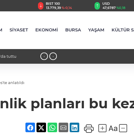
TRY
BIST 100
USD
,55
%2,59
13.779,39
%-0,14
47,6787
%0,18
M
SİYASET
EKONOMİ
BURSA
YAŞAM
KÜLTÜR 
'da tuttu
18:21 - İlaç denetiminde uluslararası
‹
›
s'te anlatıldı
nlik planları bu kez