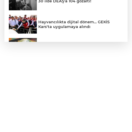
30 ilde DEAŞ'a 104 gözaltı!
Hayvancılıkta dijital dönem... GEKİS
Kars'ta uygulamaya alındı
E-KİP’e Türkiye’nin Dijital Dönüşüm
Ödülü... Kamu kategorisinde zirvede
CHP, Menderes Belediye Başkanı İlkay
Çiçek'i kesin ihraç talebiyle disipline sevk
etti
Bursa Osmangazi’de istihdam
buluşmalarıyla iş imkanı
Görevden uzaklaştırılan Utku Caner
Çaykara hakkında tahliye kararı