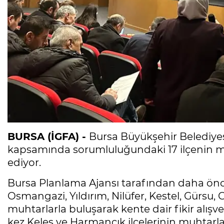
BURSA (İGFA) -
Bursa Büyükşehir Belediyesi
kapsamında sorumluluğundaki 17 ilçenin 
ediyor.
Bursa Planlama Ajansı tarafından daha ön
Osmangazi, Yıldırım, Nilüfer, Kestel, Gürsu
muhtarlarla buluşarak kente dair fikir alış
kez Keles ve Harmancık ilçelerinin muhtarları