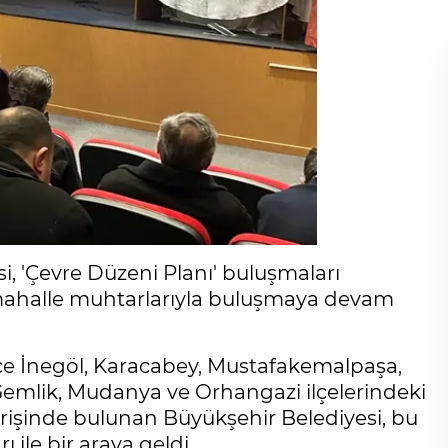
, 'Çevre Düzeni Planı' buluşmaları
mahalle muhtarlarıyla buluşmaya devam
ce İnegöl, Karacabey, Mustafakemalpaşa,
, Gemlik, Mudanya ve Orhangazi ilçelerindeki
verişinde bulunan Büyükşehir Belediyesi, bu
 ile bir araya geldi.