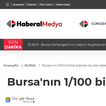
BGN
VND
GAU/
Anasayfa
Yazarlar
Foto Galeri
Video Galeri
27,9743
%-0,22
0,0018
%0,32
6.660
GÜNDE
SON
18:23 - Bursa Osmangazi’nin nabzını Küplüpınar
DAKİKA
Anasayfa
BURSA
Bursa'nın 1/100 binlik planları bu kez Kele
Bursa'nın 1/100 bi