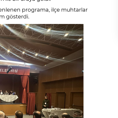
enlenen programa, ilçe muhtarlar
ım gösterdi.