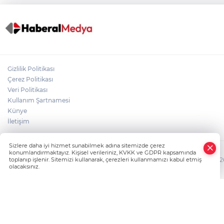
Gizlilik Politikası
Çerez Politikası
Veri Politikası
Kullanım Şartnamesi
Künye
İletişim
Sizlere daha iyi hizmet sunabilmek adına sitemizde çerez
konumlandırmaktayız. Kişisel verileriniz, KVKK ve GDPR kapsamında
HABER YAZILIMI
ve TURKTICARET.NET projesidir Copyright© 2006-2026 T
toplanıp işlenir. Sitemizi kullanarak, çerezleri kullanmamızı kabul etmiş
olacaksınız.