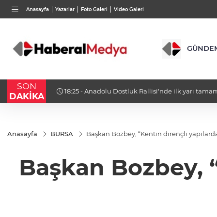
BGN
VND
GAU/
Anasayfa
Yazarlar
Foto Galeri
Video Galeri
27,9743
%-0,22
0,0018
%0,32
6.660
GÜNDE
SON
18:23 - Bursa Osmangazi’nin nabzını Küplüpınar
DAKİKA
Anasayfa
BURSA
Başkan Bozbey, “Kentin dirençli yapılarda
Başkan Bozbey, “