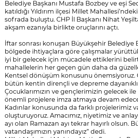
Belediye Başkanı Mustafa Bozbey ve eşi Se
katıldığı Yıldırım ilçesi Millet Mahallesi’nd
sofrada buluştu. CHP İl Başkanı Nihat Yeşil
akşam ezanıyla birlikte oruçlarını açtı.
İftar sonrası konuşan Büyükşehir Belediye
bölgede ihtiyaçlara göre çalışmalar yürüttük
iyi bir gelecek için mücadele ettiklerini be
mahallelerin her geçen gün daha da güzell
Kentsel dönüşüm konusunu önemsiyoruz. Özell
bütün kentin dirençli ve depreme dayanıklı 
Çocuklarımızın ve gençlerimizin gelecek ile i
önemli projelere imza atmaya devam edeceğ
Kadınlar konusunda da farklı projelerimiz 
oluşturuyoruz. Amacımız, niyetimiz ve anl
ayı olan Ramazan ayı tekrar hayırlı olsun. 
vatandaşımızın yanındayız” dedi.