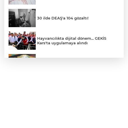
30 ilde DEAŞ'a 104 gözaltı!
Hayvancılıkta dijital dönem... GEKİS
Kars'ta uygulamaya alındı
E-KİP’e Türkiye’nin Dijital Dönüşüm
Ödülü... Kamu kategorisinde zirvede
CHP, Menderes Belediye Başkanı İlkay
Çiçek'i kesin ihraç talebiyle disipline sevk
etti
Bursa Osmangazi’de istihdam
buluşmalarıyla iş imkanı
Görevden uzaklaştırılan Utku Caner