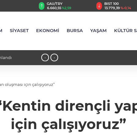
TRY
BIST 100
USD
,55
%2,59
13.779,39
%-0,14
47,6787
%0,18
M
SİYASET
EKONOMİ
BURSA
YAŞAM
KÜLTÜR 
'da tuttu
18:21 - İlaç denetiminde uluslararası
‹
›
n oluşması için çalışıyoruz”
Kentin dirençli ya
için çalışıyoruz”